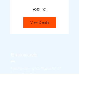
€45.00
View Details
Επικοινωνία
Αγίου Κωνσταντίνου 52, Μαρούσι 151 24
Tηλ:
6945157178
info@reenvisionme.com
Εγγραφή στο
Newsletter