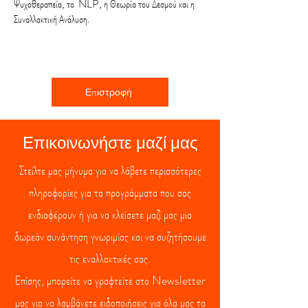
Ψυχοθεραπεία, το NLP, η Θεωρία του Δεσμού και η
Συναλλακτική Ανάλυση.
Επιστροφή
Επικοινωνήστε μαζί μας
Στείλτε μας μήνυμα για να λάβετε περισσότερες
πληροφορίες για τα προγράμματα που σας
ενδιαφέρουν ή για να κλείσετε μαζί μας μια
δωρεάν συνάντηση γνωριμίας και να συζητήσουμε
τις εναλλακτικές σας.
Επίσης, μπορείτε να γραφτείτε στο Newsletter
μας για να λαμβάνετε ειδοποιήσεις για όλα μας τα