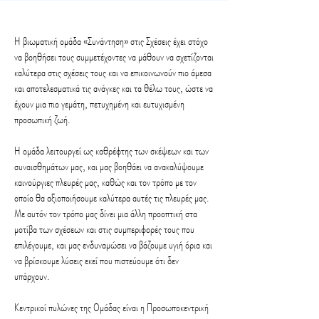
Η βιωματική ομάδα «Συνάντηση» στις Σχέσεις έχει στόχο
να βοηθήσει τους συμμετέχοντες να μάθουν να σχετίζονται
καλύτερα στις σχέσεις τους και να επικοινωνούν πιο άμεσα
και αποτελεσματικά τις ανάγκες και τα θέλω τους, ώστε να
έχουν μια πιο γεμάτη, πετυχημένη και ευτυχισμένη
προσωπική ζωή.
Η ομάδα λειτουργεί ως καθρέφτης των σκέψεων και των
συναισθημάτων μας, και μας βοηθάει να ανακαλύψουμε
καινούργιες πλευρές μας, καθώς και τον τρόπο με τον
οποίο θα αξιοποιήσουμε καλύτερα αυτές τις πλευρές μας.
Με αυτόν τον τρόπο μας δίνει μια άλλη προοπτική στα
μοτίβα των σχέσεων και στις συμπεριφορές τους που
επιλέγουμε, και μας ενδυναμώσει να βάζουμε υγιή όρια και
να βρίσκουμε λύσεις εκεί που πιστεύουμε ότι δεν
υπάρχουν.
Κεντρικοί πυλώνες της Ομάδας είναι η Προσωποκεντρική