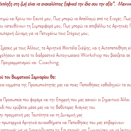
έκπληξη στη ζωή είναι να ανακαλύπτεις ξαφνικά την ίδια σου την αξία”. Max
ποτιμώ και Κρίνω τον Εαυτό μου; Πως μπορώ να Απαλλαγώ από τις Ενοχές; Πω
μου κατευθύνουν τη Συμπεριφορά μου; Πως μπορώ να αποβάλλω τις Αρνητικές Πε
ωτερική Δύναμη για να Πετυχαίνω τους Στόχους μου;
 Σχέσεις με τους Άλλους, τα Αρνητικά Μοντέλα Σκέψης, και η Αυτοπεποίθηση εί
χολήσουν σε αυτό το διαδραστικό Αυτογνωσιακό Workshop που βασίζεται σε 
 Προγραμματισμού και Coaching.
ού του Βιωματικού Σεμιναρίου θα:
οια κομμάτια της Προσωπικότητάς μας και ποιες Πεποιθήσεις καθοδηγούν τα σ
α Προσωπεία που φοράμε και την Επιρροή που μας ασκούν οι Σημαντικοί Άλλοι
δί που κρύβεται μέσα μας και τις Βαθύτερες Ανάγκες του
ν πραγματική μας Ταυτότητα και τη Δυναμική μας
 πρωταρχικά Αρνητικά συναισθήματα και Πεποιθήσεις που μας επιβαρύνουν
ατηγικές για να Διαχειριζόμαστε τις Εσωτερικές μας Συγκρούσεις και να λειτ