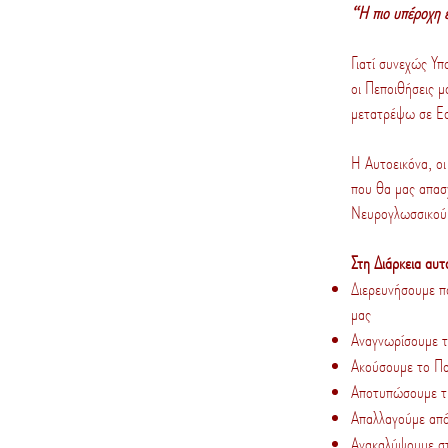
“Η πιο υπέροχη 
Γιατί συνεχώς Υ
οι Πεποιθήσεις 
μετατρέψω σε Εσ
Η Αυτοεικόνα, οι
που θα μας απασ
Νευρογλωσσικού
Στη Διάρκεια αυτ
Διερευνήσουμε π
μας
Αναγνωρίσουμε τ
Ακούσουμε το Παι
Αποτυπώσουμε τη
Απαλλαγούμε από
Ανακαλύψουμε στρ