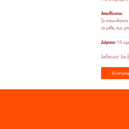
Απευθύνεται:
Σε οποιονδήποτε 
να μάθει πως μπο
Διάρκεια:
14 ώρ
Διεξαγωγή: Δια
Επιστρο