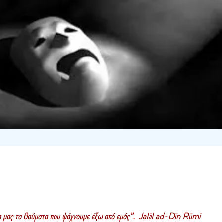
α μας τα θαύματα που ψάχνουμε έξω από εμάς”. Jalāl ad-Dīn Rūmī